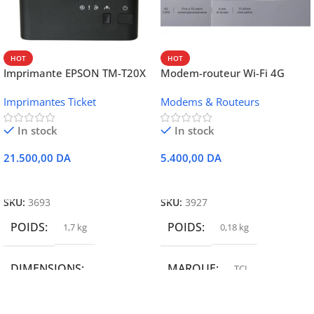
HOT
HOT
Imprimante EPSON TM-T20X
Modem-routeur Wi-Fi 4G
052 thermique – USB +
portable TCL MW42V
Imprimantes Ticket
Modems & Routeurs
Ethernet
In stock
In stock
21.500,00
DA
5.400,00
DA
Ajouter Au Panier
Ajouter Au Panier
SKU:
3693
SKU:
3927
POIDS
POIDS
1,7 kg
0,18 kg
DIMENSIONS
MARQUE
TCL
19,9 × 14 × 14,6 cm