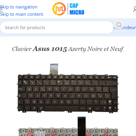
Skip to navigation
Skip to main content
Revendeur
Accueil
/
INFORMATIQUE
/
Portables & tablettes
/
Claviers Pc Portable