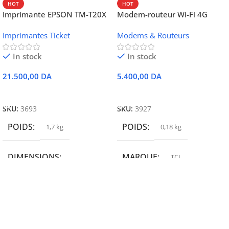
HOT
HOT
Imprimante EPSON TM-T20X
Modem-routeur Wi-Fi 4G
052 thermique – USB +
portable TCL MW42V
Imprimantes Ticket
Modems & Routeurs
Ethernet
In stock
In stock
21.500,00
DA
5.400,00
DA
Ajouter Au Panier
Ajouter Au Panier
SKU:
3693
SKU:
3927
POIDS
POIDS
1,7 kg
0,18 kg
DIMENSIONS
MARQUE
TCL
19,9 × 14 × 14,6 cm
MARQUE
epson