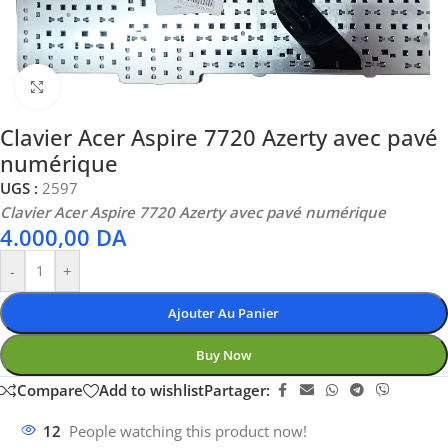
Click to enlarge
Clavier Acer Aspire 7720 Azerty avec pavé
numérique
UGS :
2597
Clavier Acer Aspire 7720 Azerty avec pavé numérique
4.000,00
DA
-
+
Ajouter Au Panier
Buy Now
Compare
Add to wishlist
Partager:
12
People watching this product now!