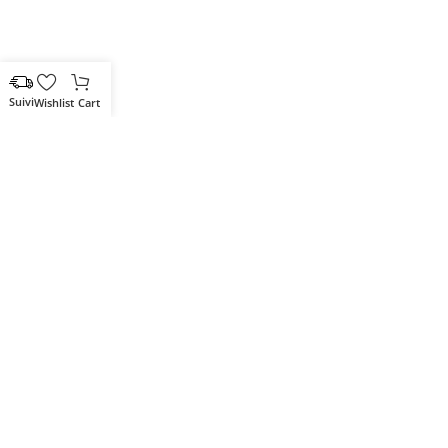
Wishlist
Cart
Votre partenaire IT de confiance
Route du Marche, Cité DJAMA
Béjaïa 06 000. Algérie