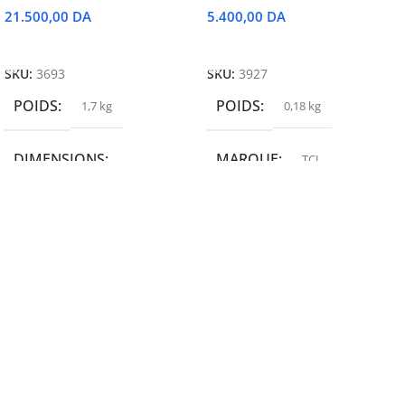
21.500,00
DA
5.400,00
DA
Ajouter Au Panier
Ajouter Au Panier
SKU:
3693
SKU:
3927
POIDS
POIDS
1,7 kg
0,18 kg
DIMENSIONS
MARQUE
TCL
19,9 × 14 × 14,6 cm
MARQUE
epson