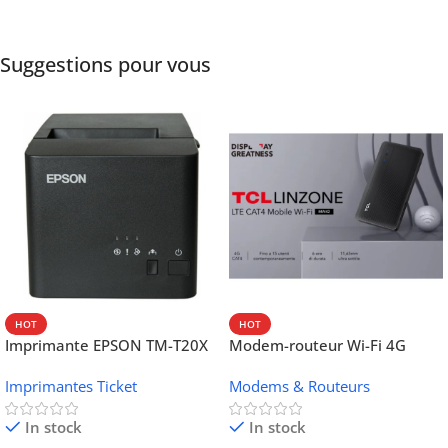
Suggestions pour vous
HOT
HOT
Imprimante EPSON TM-T20X
Modem-routeur Wi-Fi 4G
052 thermique – USB +
portable TCL MW42V
Imprimantes Ticket
Modems & Routeurs
Ethernet
In stock
In stock