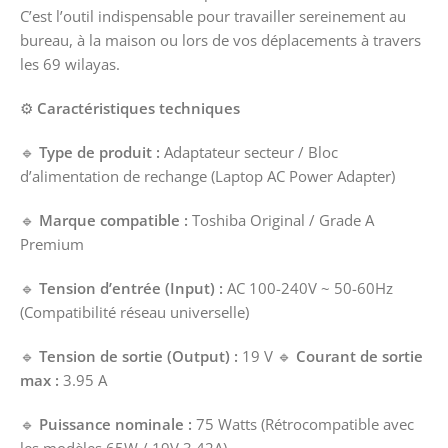
C’est l’outil indispensable pour travailler sereinement au
bureau, à la maison ou lors de vos déplacements à travers
les 69 wilayas.
⚙️
Caractéristiques techniques
🔹
Type de produit :
Adaptateur secteur / Bloc
d’alimentation de rechange (Laptop AC Power Adapter)
🔹
Marque compatible :
Toshiba Original / Grade A
Premium
🔹
Tension d’entrée (Input) :
AC 100-240V ~ 50-60Hz
(Compatibilité réseau universelle)
🔹
Tension de sortie (Output) :
19 V 🔹
Courant de sortie
max :
3.95 A
🔹
Puissance nominale :
75 Watts (Rétrocompatible avec
les modèles 65W / 19V 3.42A)