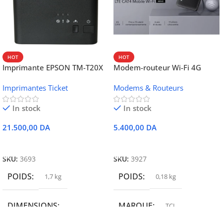
HOT
HOT
Imprimante EPSON TM-T20X
Modem-routeur Wi-Fi 4G
052 thermique – USB +
portable TCL MW42V
Imprimantes Ticket
Modems & Routeurs
Ethernet
In stock
In stock
21.500,00
DA
5.400,00
DA
Ajouter Au Panier
Ajouter Au Panier
SKU:
3693
SKU:
3927
POIDS
POIDS
1,7 kg
0,18 kg
DIMENSIONS
MARQUE
TCL