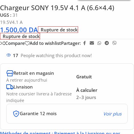
Chargeur SONY 19.5V 4.1 A (6.6×4.4)
UGS :
31
19.5V4.1 A
1.500,00
DA
Rupture de stock
Rupture de stock
Compare
Add to wishlist
Partager:
17
People watching this product now!
Retrait en magasin
Gratuit
À retirer aujourd’hui
Livraison
À calculer
Notre coursier livrera à l’adresse
2–3 jours
indiquée
Garantie 12 mois
Voir plus
Méthodes de paiement
: Paiement à la Livraison ou par