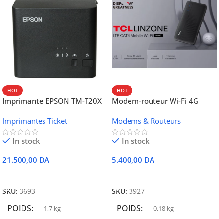
HOT
HOT
Imprimante EPSON TM-T20X
Modem-routeur Wi-Fi 4G
052 thermique – USB +
portable TCL MW42V
Imprimantes Ticket
Modems & Routeurs
Ethernet
In stock
In stock
21.500,00
DA
5.400,00
DA
Ajouter Au Panier
Ajouter Au Panier
SKU:
3693
SKU:
3927
POIDS
POIDS
1,7 kg
0,18 kg