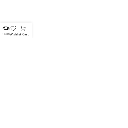
Wishlist
Cart
Votre partenaire IT de confiance
Route du Marche, Cité DJAMA