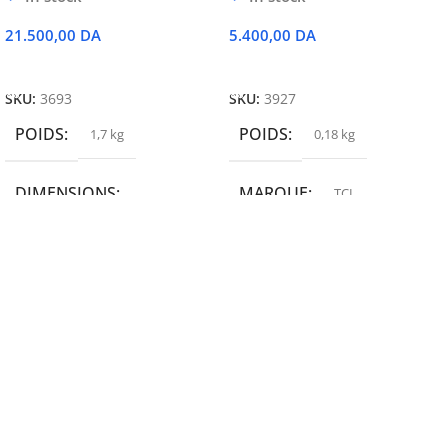
21.500,00
DA
5.400,00
DA
Ajouter Au Panier
Ajouter Au Panier
SKU:
3693
SKU:
3927
POIDS
POIDS
1,7 kg
0,18 kg
DIMENSIONS
MARQUE
TCL
19,9 × 14 × 14,6 cm
MARQUE
epson