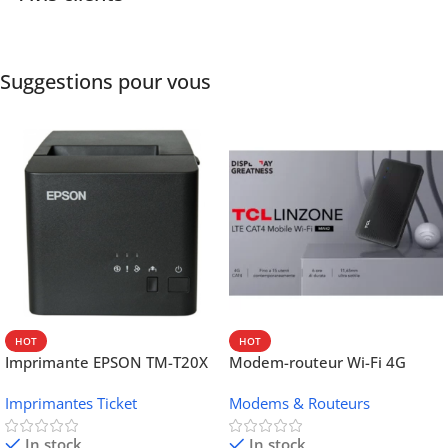
Suggestions pour vous
HOT
HOT
Imprimante EPSON TM-T20X
Modem-routeur Wi-Fi 4G
052 thermique – USB +
portable TCL MW42V
Imprimantes Ticket
Modems & Routeurs
Ethernet
In stock
In stock