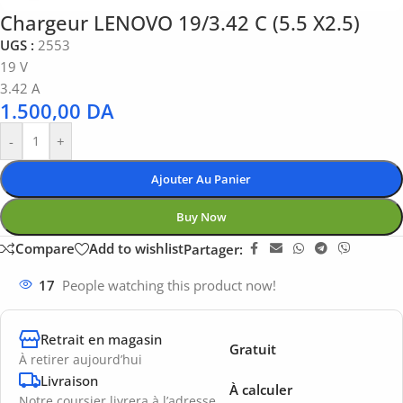
Chargeur LENOVO 19/3.42 C (5.5 X2.5)
UGS :
2553
19 V
3.42 A
1.500,00
DA
-
+
Ajouter Au Panier
Buy Now
Compare
Add to wishlist
Partager:
17
People watching this product now!
Retrait en magasin
Gratuit
À retirer aujourd’hui
Livraison
À calculer
Notre coursier livrera à l’adresse