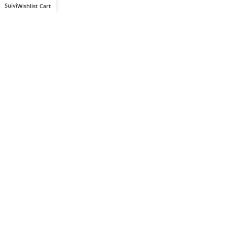
Wishlist
Cart
Votre partenaire IT de confiance
Route du Marche, Cité DJAMA
Béjaïa 06 000. Algérie
Catégories