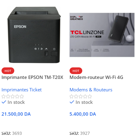
HOT
HOT
Imprimante EPSON TM-T20X
Modem-routeur Wi-Fi 4G
052 thermique – USB +
portable TCL MW42V
Imprimantes Ticket
Modems & Routeurs
Ethernet
In stock
In stock
21.500,00
DA
5.400,00
DA
Ajouter Au Panier
Ajouter Au Panier
SKU:
3693
SKU:
3927