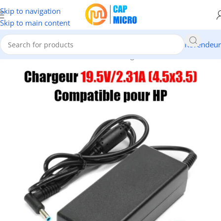
Skip to navigation
Skip to main content
Revendeur
ORMATIQUE
/
Portables & tablettes
/
Chargeurs & Cables Pc Portable