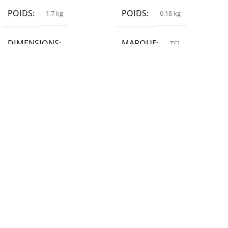
POIDS
POIDS
1,7 kg
0,18 kg
DIMENSIONS
MARQUE
TCL
19,9 × 14 × 14,6 cm
MARQUE
epson