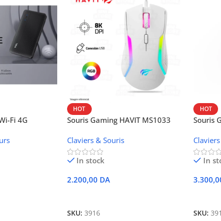
HOT
HOT
i-Fi 4G
Souris Gaming HAVIT MS1033
Souris
W42V
urs
Claviers & Souris
Claviers
In stock
In st
2.200,00
DA
3.300,
r
Ajouter Au Panier
Ajoute
SKU:
3916
SKU:
39