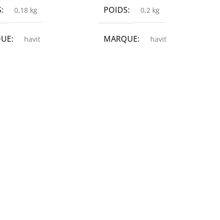
S
POIDS
0,18 kg
0,2 kg
QUE
MARQUE
havit
havit