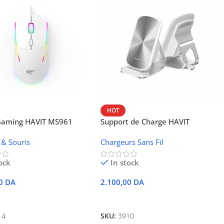
HOT
 Gaming HAVIT MS961
Support de Charge HAVIT
Wireless W3024 (NFC, 15 W)
 & Souris
Chargeurs Sans Fil
ock
In stock
00
DA
2.100,00
DA
r Au Panier
Ajouter Au Panier
14
SKU:
3910