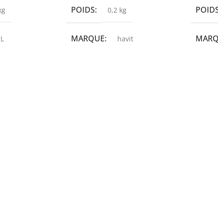
POIDS
POID
kg
0,2 kg
MARQUE
MAR
L
havit