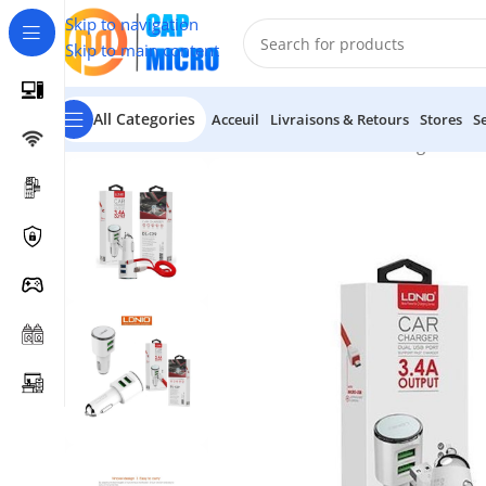
Skip to navigation
Skip to main content
All Categories
Acceuil
Livraisons & Retours
Stores
S
Accueil
/
SECURITE & TELEPHONIE
/
MOBILE
/
Chargeurs voi