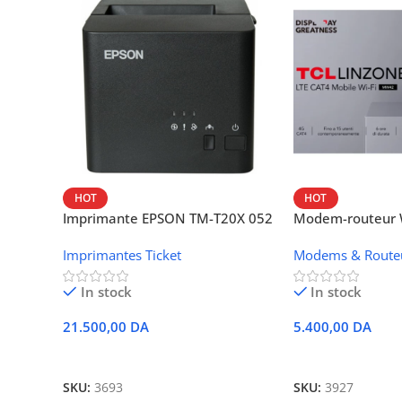
HOT
HOT
Imprimante EPSON TM-T20X 052
Modem-routeur W
thermique – USB + Ethernet
portable TCL M
Imprimantes Ticket
Modems & Route
In stock
In stock
21.500,00
DA
5.400,00
DA
Ajouter Au Panier
Ajouter Au Panie
SKU:
3693
SKU:
3927