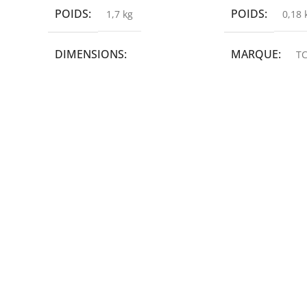
POIDS
POIDS
1,7 kg
0,18 
DIMENSIONS
MARQUE
TC
19,9 × 14 × 14,6 cm
MARQUE
epson