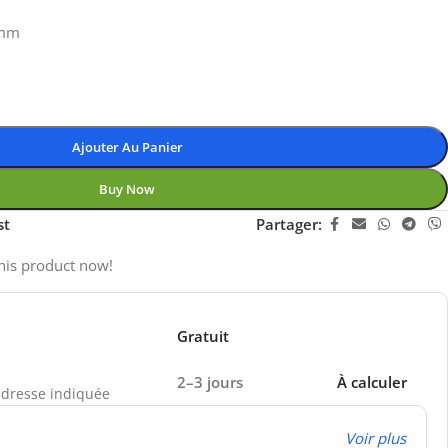
0mm
Ajouter Au Panier
Buy Now
st
Partager:
his product now!
Gratuit
2–3 jours
À calculer
’adresse indiquée
Voir plus