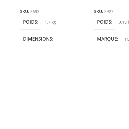
Ajouter Au Panier
Ajouter Au Panie
SKU:
3693
SKU:
3927
POIDS
POIDS
1,7 kg
0,18 
DIMENSIONS
MARQUE
TC
19,9 × 14 × 14,6 cm
MARQUE
epson