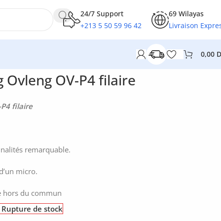
24/7 Support
69 Wilayas
+213 5 50 59 96 42
Livraison Expre
0,00
Ovleng OV-P4 filaire
4 filaire
nnalités remarquable.
 d’un micro.
re hors du commun
Rupture de stock