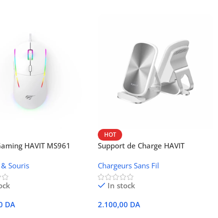
HOT
 Gaming HAVIT MS961
Support de Charge HAVIT
Wireless W3024 (NFC, 15 W)
 & Souris
Chargeurs Sans Fil
ock
In stock
00
DA
2.100,00
DA