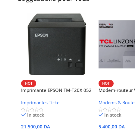
HOT
HOT
Imprimante EPSON TM-T20X 052
Modem-routeur W
thermique – USB + Ethernet
portable TCL M
Imprimantes Ticket
Modems & Route
In stock
In stock
21.500,00
DA
5.400,00
DA