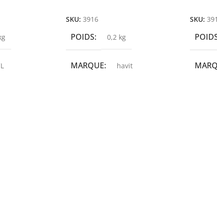
r
Ajouter Au Panier
Ajoute
SKU:
3916
SKU:
39
POIDS
POID
kg
0,2 kg
MARQUE
MAR
L
havit