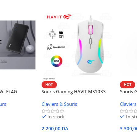
HOT
HOT
i-Fi 4G
Souris Gaming HAVIT MS1033
Souris
W42V
urs
Claviers & Souris
Claviers
In stock
In st
2.200,00
DA
3.300,