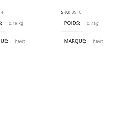
r Au Panier
Ajouter Au Panier
14
SKU:
3910
S
POIDS
0,18 kg
0,2 kg
QUE
MARQUE
havit
havit