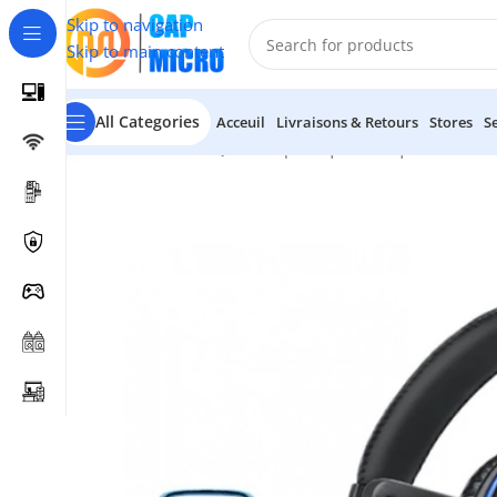
Skip to navigation
Skip to main content
All Categories
Acceuil
Livraisons & Retours
Stores
S
Accueil
/
INFORMATIQUE
/
Périphériques
/
Casques & Micro