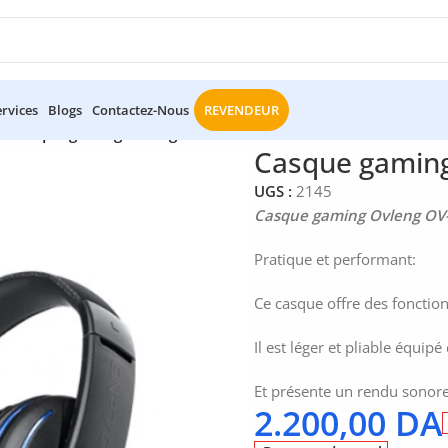
ervices
Blogs
Contactez-Nous
REVENDEUR
s
/
Casque gaming Ovleng OV-P4 filaire
Casque gaming 
UGS :
2145
Casque gaming Ovleng OV-P
Pratique et performant:
Ce casque offre des fonctio
Il est léger et pliable équipé
Et présente un rendu sono
2.200,00
DA