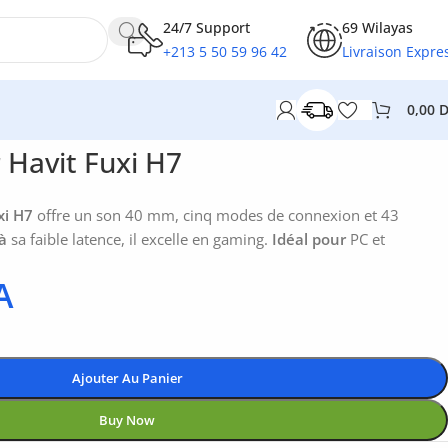
24/7 Support
69 Wilayas
+213 5 50 59 96 42
Livraison Expre
0,00
Havit Fuxi H7
xi H7
offre un son 40 mm, cinq modes de connexion et 43
à
sa faible latence, il excelle en gaming.
Idéal pour
PC et
A
Ajouter Au Panier
Buy Now