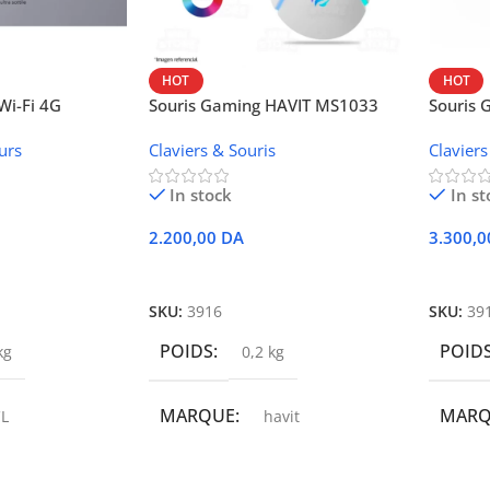
HOT
HOT
i-Fi 4G
Souris Gaming HAVIT MS1033
Souris
W42V
urs
Claviers & Souris
Claviers
In stock
In st
2.200,00
DA
3.300,
r
Ajouter Au Panier
Ajoute
SKU:
3916
SKU:
39
POIDS
POID
kg
0,2 kg
MARQUE
MAR
L
havit