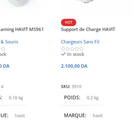
HOT
 Gaming HAVIT MS961
Support de Charge HAVIT
Wireless W3024 (NFC, 15 W)
 & Souris
Chargeurs Sans Fil
ock
In stock
00
DA
2.100,00
DA
r Au Panier
Ajouter Au Panier
14
SKU:
3910
S
POIDS
0,18 kg
0,2 kg
QUE
MARQUE
havit
havit