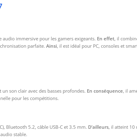
7
e audio immersive pour les gamers exigeants.
En effet
, il combi
nchronisation parfaite.
Ainsi
, il est idéal pour PC, consoles et sma
 un son clair avec des basses profondes.
En conséquence
, il a
onnelle pour les compétitions.
C), Bluetooth 5.2, câble USB-C et 3.5 mm.
D’ailleurs
, il atteint 10
 audio stable.