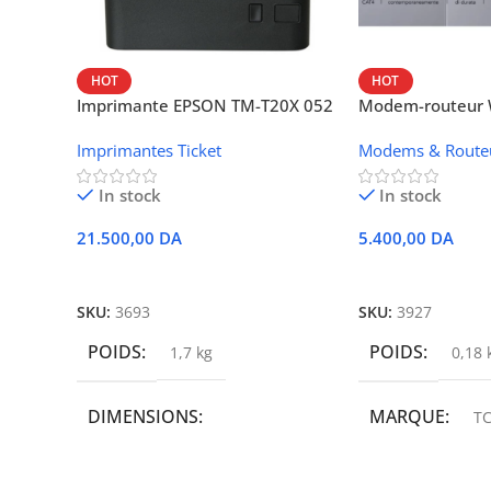
HOT
HOT
Imprimante EPSON TM-T20X 052
Modem-routeur W
thermique – USB + Ethernet
portable TCL M
Imprimantes Ticket
Modems & Route
In stock
In stock
21.500,00
DA
5.400,00
DA
Ajouter Au Panier
Ajouter Au Panie
SKU:
3693
SKU:
3927
POIDS
POIDS
1,7 kg
0,18 
DIMENSIONS
MARQUE
TC
19,9 × 14 × 14,6 cm