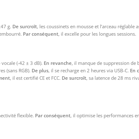
247 g.
De surcroît
, les coussinets en mousse et l’arceau réglable
 rembourré.
Par conséquent
, il excelle pour les longues sessions.
 vocale (-42 ± 3 dB).
En revanche
, il manque de suppression de b
res (sans RGB).
De plus
, il se recharge en 2 heures via USB-C.
En 
ment
, il est certifié CE et FCC.
De surcroît
, sa latence de 28 ms riv
ectivité flexible.
Par conséquent
, il optimise les performances e