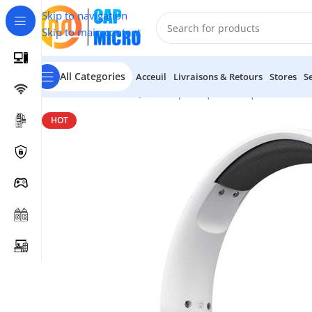
Skip to navigation
Skip to main content
All Categories
Acceuil
Livraisons & Retours
Stores
S
Accueil
/
INFORMATIQUE
/
Périphériques
/
Casques & Micro
HOT