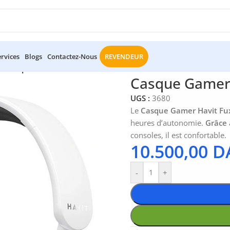
ervices
Blogs
Contactez-Nous
REVENDEUR
s
/
Casque Gamer Havit Fuxi H7
Casque Gamer 
UGS :
3680
Le
Casque Gamer Havit Fu
heures d’autonomie.
Grâce 
consoles, il est confortable.
10.500,00
D
-
+