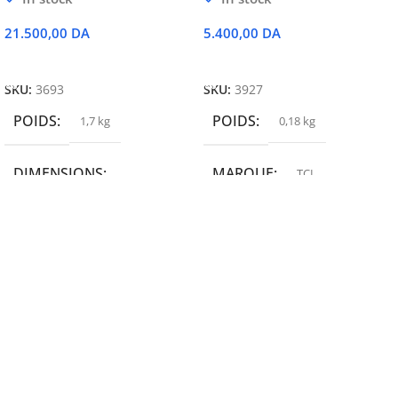
21.500,00
DA
5.400,00
DA
Ajouter Au Panier
Ajouter Au Panier
SKU:
3693
SKU:
3927
POIDS
POIDS
1,7 kg
0,18 kg
DIMENSIONS
MARQUE
TCL
19,9 × 14 × 14,6 cm
MARQUE
epson