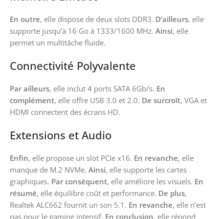
En outre
, elle dispose de deux slots DDR3.
D’ailleurs
, elle
supporte jusqu’à 16 Go à 1333/1600 MHz.
Ainsi
, elle
permet un multitâche fluide.
Connectivité Polyvalente
Par ailleurs
, elle inclut 4 ports SATA 6Gb/s.
En
complément
, elle offre USB 3.0 et 2.0.
De surcroît
, VGA et
HDMI connectent des écrans HD.
Extensions et Audio
Enfin
, elle propose un slot PCIe x16.
En revanche
, elle
manque de M.2 NVMe.
Ainsi
, elle supporte les cartes
graphiques.
Par conséquent
, elle améliore les visuels.
En
résumé
, elle équilibre coût et performance.
De plus
,
Realtek ALC662 fournit un son 5.1.
En revanche
, elle n’est
pas pour le gaming intensif.
En conclusion
, elle répond