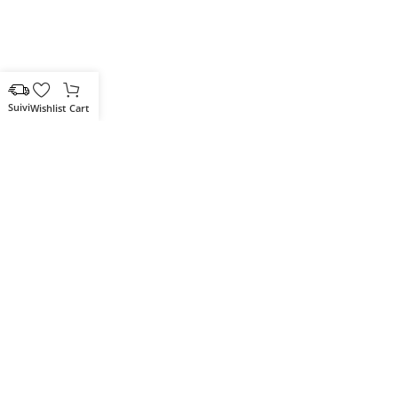
Wishlist
Cart
Votre partenaire IT de confiance
Route du Marche, Cité DJAMA