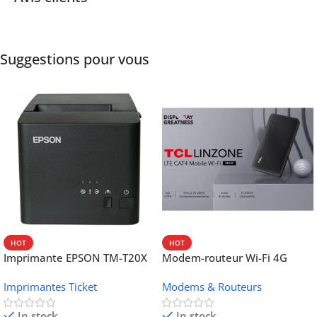
Suggestions pour vous
HOT
HOT
Imprimante EPSON TM-T20X
Modem-routeur Wi-Fi 4G
052 thermique – USB +
portable TCL MW42V
Imprimantes Ticket
Modems & Routeurs
Ethernet
In stock
In stock