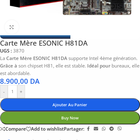
Click to enlarge
Carte Mère ESONIC H81DA
UGS :
3870
La
Carte Mère ESONIC H81DA
supporte Intel 4ème génération.
Grâce à
son chipset H81, elle est stable.
Idéal pour
bureaux, elle
est abordable.
8.900,00
DA
-
+
Ajouter Au Panier
Buy Now
Compare
Add to wishlist
Partager: