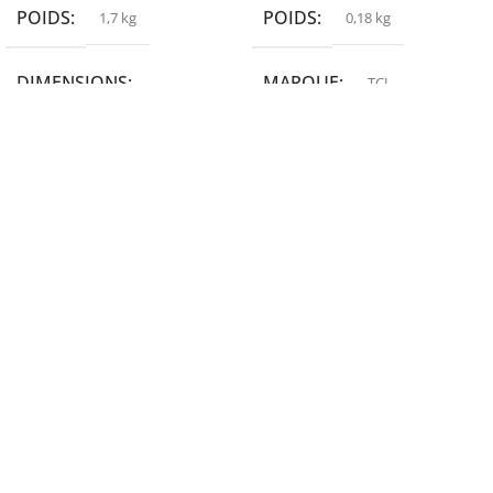
POIDS
POIDS
1,7 kg
0,18 kg
DIMENSIONS
MARQUE
TCL
19,9 × 14 × 14,6 cm
MARQUE
epson