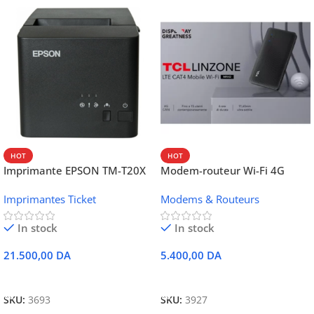
HOT
HOT
Imprimante EPSON TM-T20X
Modem-routeur Wi-Fi 4G
052 thermique – USB +
portable TCL MW42V
Imprimantes Ticket
Modems & Routeurs
Ethernet
In stock
In stock
21.500,00
DA
5.400,00
DA
Ajouter Au Panier
Ajouter Au Panier
SKU:
3693
SKU:
3927