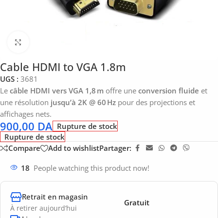
Click to enlarge
Cable HDMI to VGA 1.8m
UGS :
3681
Le
câble HDMI vers VGA 1,8 m
offre une
conversion fluide
et
une résolution
jusqu’à 2K @ 60 Hz
pour des projections et
affichages nets.
900,00
DA
Rupture de stock
Rupture de stock
Compare
Add to wishlist
Partager:
18
People watching this product now!
Retrait en magasin
Gratuit
À retirer aujourd’hui