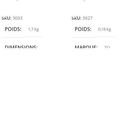
Ajouter Au Panier
Ajouter Au Panier
SKU:
3693
SKU:
3927
POIDS
POIDS
1,7 kg
0,18 kg
DIMENSIONS
MARQUE
TCL
19,9 × 14 × 14,6 cm
MARQUE
epson