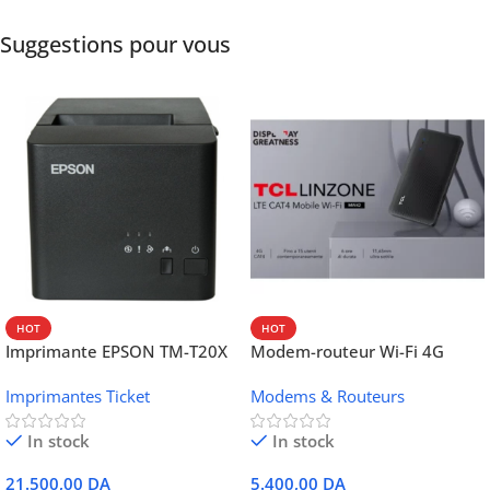
Suggestions pour vous
HOT
HOT
Imprimante EPSON TM-T20X
Modem-routeur Wi-Fi 4G
052 thermique – USB +
portable TCL MW42V
Imprimantes Ticket
Modems & Routeurs
Ethernet
In stock
In stock
21.500,00
DA
5.400,00
DA