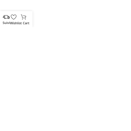
Wishlist
Cart
Votre partenaire IT de confiance
Route du Marche, Cité DJAMA
Béjaïa 06 000. Algérie