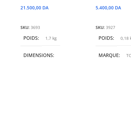
21.500,00
DA
5.400,00
DA
Ajouter Au Panier
Ajouter Au Panie
SKU:
3693
SKU:
3927
POIDS
POIDS
1,7 kg
0,18 
DIMENSIONS
MARQUE
TC
19,9 × 14 × 14,6 cm
MARQUE
epson