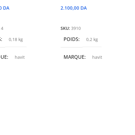
00
DA
2.100,00
DA
r Au Panier
Ajouter Au Panier
14
SKU:
3910
S
POIDS
0,18 kg
0,2 kg
QUE
MARQUE
havit
havit