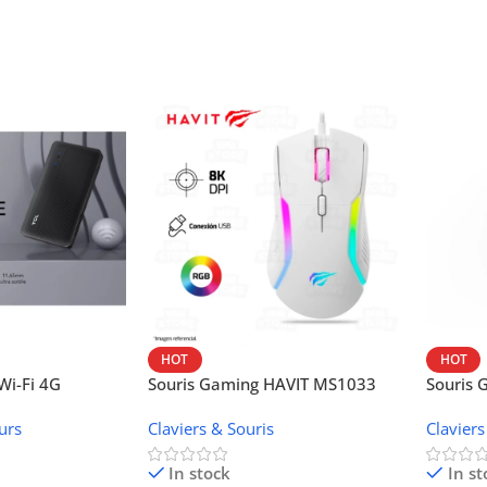
HOT
HOT
i-Fi 4G
Souris Gaming HAVIT MS1033
Souris
W42V
urs
Claviers & Souris
Claviers
In stock
In st