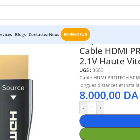
ervices
Blogs
Contactez-Nous
REVENDEUR
mi
/
Cable HDMI PROTECH 50M Fibre Optique 8K 2.1V Haute Vit
Cable HDMI P
2.1V Haute Vit
UGS :
3683
Cable HDMI PROTECH 50M
longues distances et installa
8.000,00
DA
-
+