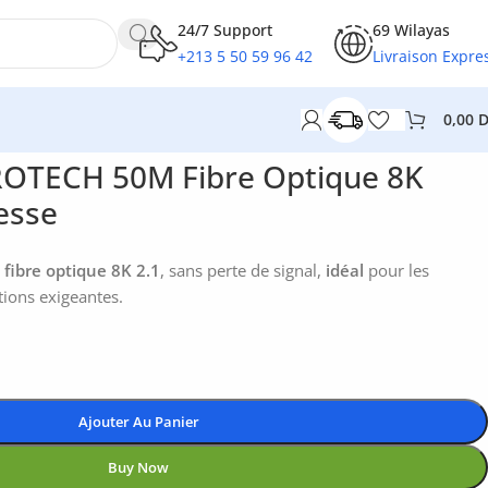
24/7 Support
69 Wilayas
+213 5 50 59 96 42
Livraison Expre
0,00
esse
ROTECH 50M Fibre Optique 8K
esse
fibre optique 8K 2.1
, sans perte de signal,
idéal
pour les
tions exigeantes.
Ajouter Au Panier
Buy Now