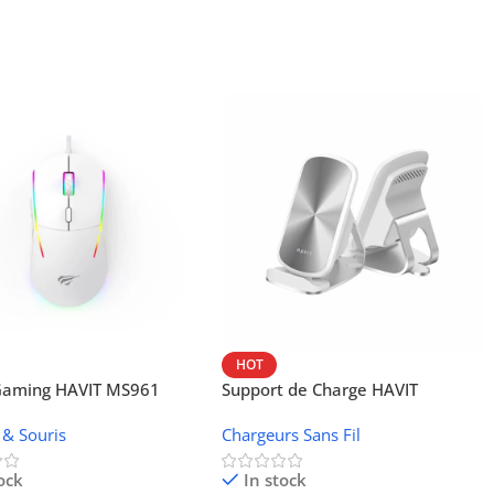
HOT
 Gaming HAVIT MS961
Support de Charge HAVIT
Wireless W3024 (NFC, 15 W)
 & Souris
Chargeurs Sans Fil
ock
In stock