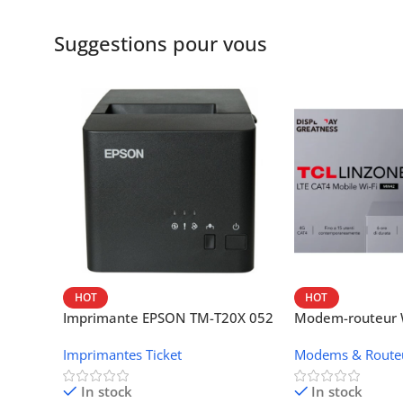
Suggestions pour vous
HOT
HOT
Imprimante EPSON TM-T20X 052
Modem-routeur W
thermique – USB + Ethernet
portable TCL M
Imprimantes Ticket
Modems & Route
In stock
In stock