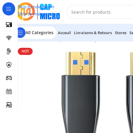
Skip to navigation
Skip to main content
All Categories
Acceuil
Livraisons & Retours
Stores
S
Accueil
/
INFORMATIQUE
/
Cables & Adaptateurs
/
Cable Hd
HOT