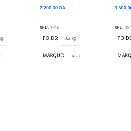
2.200,00
DA
3.300,
r
Ajouter Au Panier
Ajoute
SKU:
3916
SKU:
39
POIDS
POID
kg
0,2 kg
MARQUE
MAR
L
havit