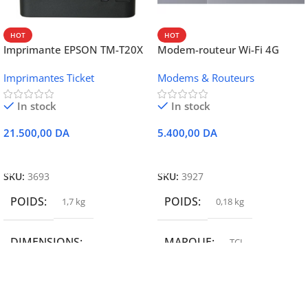
HOT
HOT
Imprimante EPSON TM-T20X
Modem-routeur Wi-Fi 4G
052 thermique – USB +
portable TCL MW42V
Imprimantes Ticket
Modems & Routeurs
Ethernet
In stock
In stock
21.500,00
DA
5.400,00
DA
Ajouter Au Panier
Ajouter Au Panier
SKU:
3693
SKU:
3927
POIDS
POIDS
1,7 kg
0,18 kg
DIMENSIONS
MARQUE
TCL
19,9 × 14 × 14,6 cm