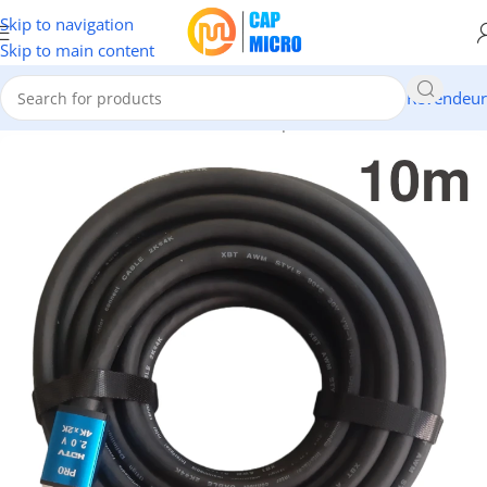
Skip to navigation
Skip to main content
Revendeur
Accueil
/
INFORMATIQUE
/
Cables & Adaptateurs
/
Cable Hdmi