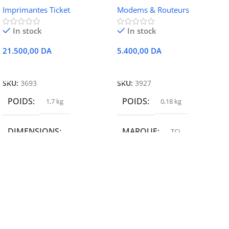
Imprimantes Ticket
Modems & Routeurs
Ethernet
In stock
In stock
21.500,00
DA
5.400,00
DA
Ajouter Au Panier
Ajouter Au Panier
SKU:
3693
SKU:
3927
POIDS
POIDS
1,7 kg
0,18 kg
DIMENSIONS
MARQUE
TCL
19,9 × 14 × 14,6 cm
MARQUE
epson