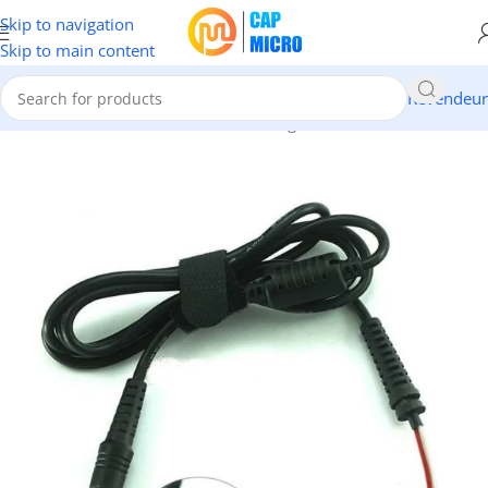
Skip to navigation
Skip to main content
Revendeur
ORMATIQUE
/
Portables & tablettes
/
Chargeurs & Cables Pc Portable