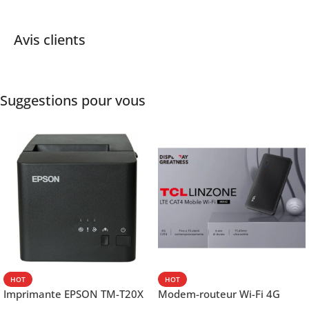
Avis clients
Suggestions pour vous
HOT
HOT
Imprimante EPSON TM-T20X
Modem-routeur Wi-Fi 4G
052 thermique – USB +
portable TCL MW42V