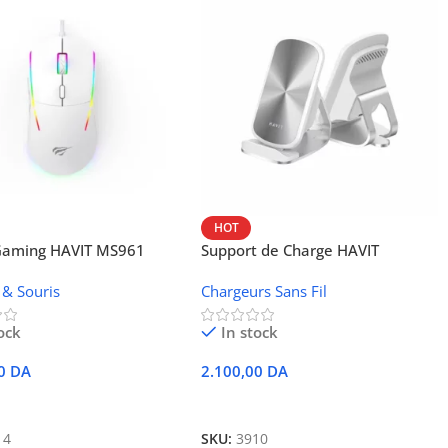
HOT
 Gaming HAVIT MS961
Support de Charge HAVIT
Wireless W3024 (NFC, 15 W)
 & Souris
Chargeurs Sans Fil
ock
In stock
00
DA
2.100,00
DA
r Au Panier
Ajouter Au Panier
14
SKU:
3910