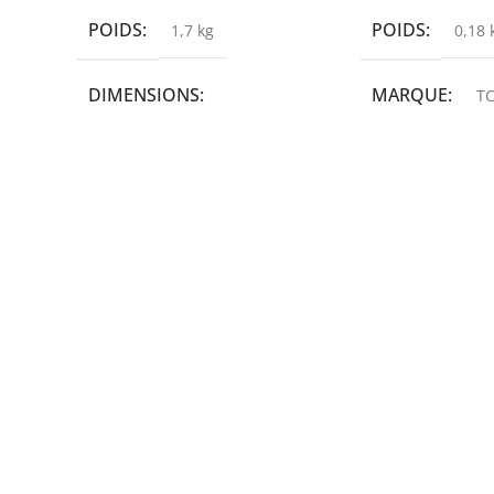
POIDS
POIDS
1,7 kg
0,18 
DIMENSIONS
MARQUE
TC
19,9 × 14 × 14,6 cm
MARQUE
epson