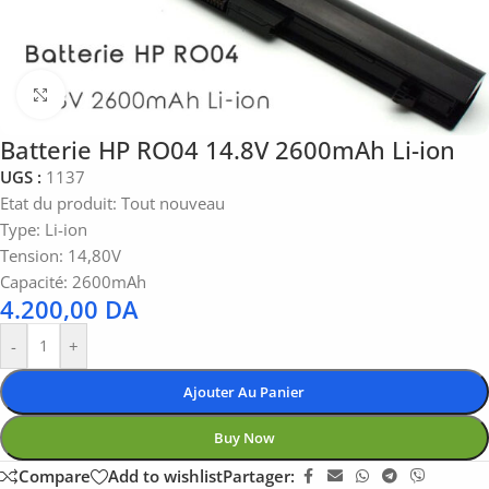
Click to enlarge
Batterie HP RO04 14.8V 2600mAh Li-ion
UGS :
1137
Etat du produit: Tout nouveau
Type: Li-ion
Tension: 14,80V
Capacité: 2600mAh
4.200,00
DA
-
+
Ajouter Au Panier
Buy Now
Compare
Add to wishlist
Partager: