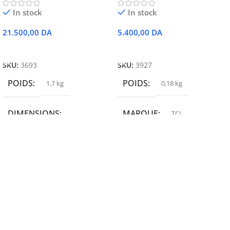
In stock
In stock
21.500,00
DA
5.400,00
DA
Ajouter Au Panier
Ajouter Au Panier
SKU:
3693
SKU:
3927
POIDS
POIDS
1,7 kg
0,18 kg
DIMENSIONS
MARQUE
TCL
19,9 × 14 × 14,6 cm
MARQUE
epson