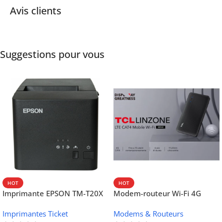
Avis clients
Suggestions pour vous
HOT
HOT
Imprimante EPSON TM-T20X
Modem-routeur Wi-Fi 4G
052 thermique – USB +
portable TCL MW42V
Imprimantes Ticket
Modems & Routeurs
Ethernet