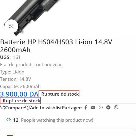
Click to enlarge
Batterie HP HS04/HS03 Li-ion 14.8V
2600mAh
UGS :
161
Etat du produit: Tout nouveau
Type: Li-ion
Tension: 14.8V
Capacité: 2600mAh
3.900,00
DA
Rupture de stock
Rupture de stock
Compare
Add to wishlist
Partager:
12
People watching this product now!