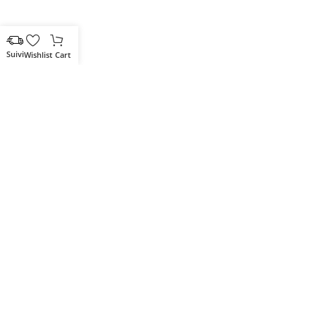
Wishlist
Cart
Votre partenaire IT de confiance
Route du Marche, Cité DJAMA
Béjaïa 06 000. Algérie