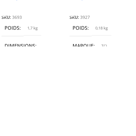
Ajouter Au Panier
Ajouter Au Panier
SKU:
3693
SKU:
3927
POIDS
POIDS
1,7 kg
0,18 kg
DIMENSIONS
MARQUE
TCL
19,9 × 14 × 14,6 cm
MARQUE
epson