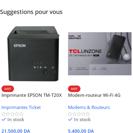
Suggestions pour vous
HOT
HOT
Imprimante EPSON TM-T20X
Modem-routeur Wi-Fi 4G
052 thermique – USB +
portable TCL MW42V
Imprimantes Ticket
Modems & Routeurs
Ethernet
In stock
In stock
21.500,00
DA
5.400,00
DA