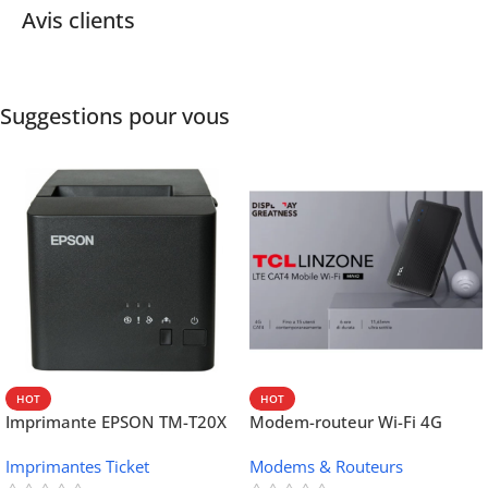
Avis clients
Suggestions pour vous
HOT
HOT
Imprimante EPSON TM-T20X
Modem-routeur Wi-Fi 4G
052 thermique – USB +
portable TCL MW42V
Imprimantes Ticket
Modems & Routeurs
Ethernet