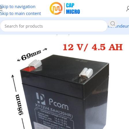
Skip to navigation
Skip to main content
Revendeur
Accueil
/
INFORMATIQUE
/
Périphériques
/
Onduleurs & Batteries