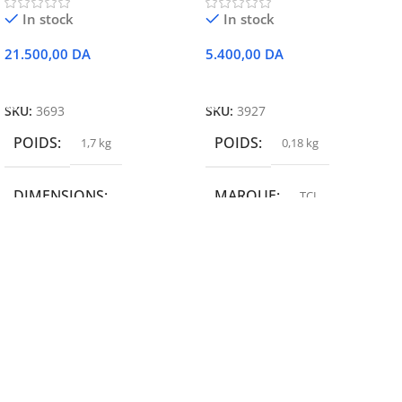
In stock
In stock
21.500,00
DA
5.400,00
DA
Ajouter Au Panier
Ajouter Au Panier
SKU:
3693
SKU:
3927
POIDS
POIDS
1,7 kg
0,18 kg
DIMENSIONS
MARQUE
TCL
19,9 × 14 × 14,6 cm
MARQUE
epson