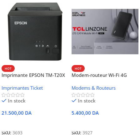
HOT
HOT
Imprimante EPSON TM-T20X
Modem-routeur Wi-Fi 4G
052 thermique – USB +
portable TCL MW42V
Imprimantes Ticket
Modems & Routeurs
Ethernet
In stock
In stock
21.500,00
DA
5.400,00
DA
Ajouter Au Panier
Ajouter Au Panier
SKU:
3693
SKU:
3927