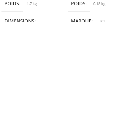
POIDS
POIDS
1,7 kg
0,18 kg
DIMENSIONS
MARQUE
TCL
19,9 × 14 × 14,6 cm
MARQUE
epson