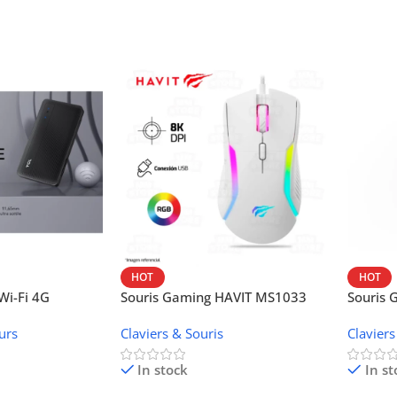
HOT
HOT
i-Fi 4G
Souris Gaming HAVIT MS1033
Souris
W42V
urs
Claviers & Souris
Claviers
In stock
In st