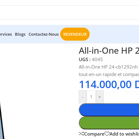
ervices
Blogs
Contactez-Nous
REVENDEUR
One
/
All-in-One HP 24-cb1292nh – Intel Core i3-1215U
All-in-One HP 
UGS :
4045
All-in-One HP 24-cb1292nh 
tout-en-un rapide et compac
114.000,00
-
+
Compare
Add to wishli