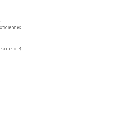
e
uotidiennes
eau, école)