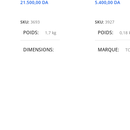
21.500,00
DA
5.400,00
DA
Ajouter Au Panier
Ajouter Au Panie
SKU:
3693
SKU:
3927
POIDS
POIDS
1,7 kg
0,18 
DIMENSIONS
MARQUE
TC
19,9 × 14 × 14,6 cm
MARQUE
epson