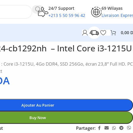
24/7 Support
69 Wilayas
+213 5 50 59 96 42
Livraison Expre
0,00
24-cb1292nh – Intel Core i3-1215U
: Core i3-1215U, 4Go DDR4, SSD 256Go, écran 23,8” Full HD. PC
t
DA
Ajouter Au Panier
Buy Now
st
Partager: