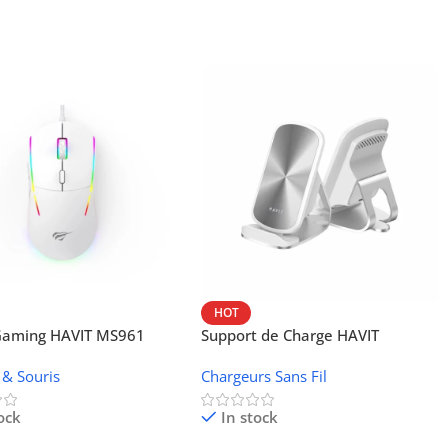
HOT
 Gaming HAVIT MS961
Support de Charge HAVIT
Wireless W3024 (NFC, 15 W)
 & Souris
Chargeurs Sans Fil
ock
In stock