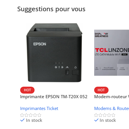
Suggestions pour vous
HOT
HOT
Imprimante EPSON TM-T20X 052
Modem-routeur W
thermique – USB + Ethernet
portable TCL M
Imprimantes Ticket
Modems & Route
In stock
In stock