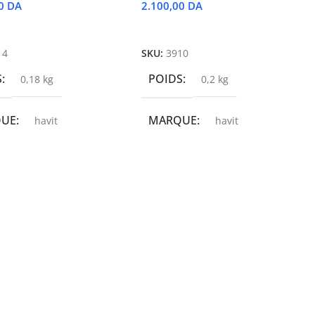
00
DA
2.100,00
DA
r Au Panier
Ajouter Au Panier
14
SKU:
3910
S
POIDS
0,18 kg
0,2 kg
QUE
MARQUE
havit
havit