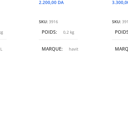
2.200,00
DA
3.300,
r
Ajouter Au Panier
Ajoute
SKU:
3916
SKU:
39
POIDS
POID
kg
0,2 kg
MARQUE
MAR
L
havit