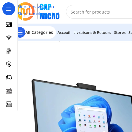
Skip to navigation
Skip to main content
All Categories
Acceuil
Livraisons & Retours
Stores
S
Accueil
/
INFORMATIQUE
/
Pc de Bureau & Serveur
/
All In 