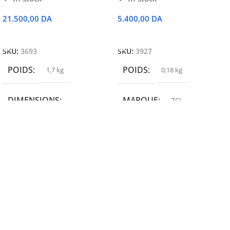
21.500,00
DA
5.400,00
DA
Ajouter Au Panier
Ajouter Au Panier
SKU:
3693
SKU:
3927
POIDS
POIDS
1,7 kg
0,18 kg
DIMENSIONS
MARQUE
TCL
19,9 × 14 × 14,6 cm
MARQUE
epson