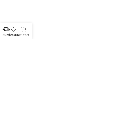
Wishlist
Cart
Votre partenaire IT de confiance
Route du Marche, Cité DJAMA