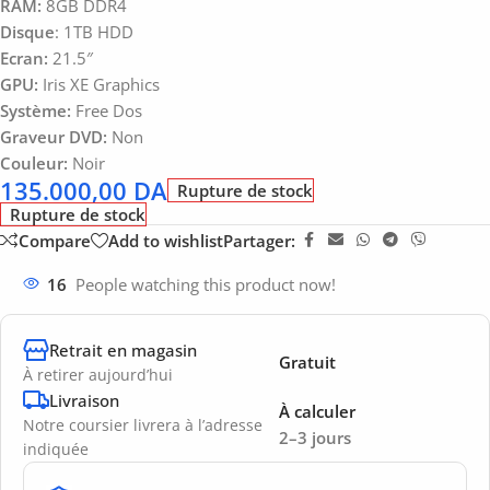
RAM:
8GB DDR4
Disque
: 1TB HDD
Ecran:
21.5″
GPU:
Iris XE Graphics
Système:
Free Dos
Graveur DVD:
Non
Couleur:
Noir
135.000,00
DA
Rupture de stock
Rupture de stock
Compare
Add to wishlist
Partager:
16
People watching this product now!
Retrait en magasin
Gratuit
À retirer aujourd’hui
Livraison
À calculer
Notre coursier livrera à l’adresse
2–3 jours
indiquée