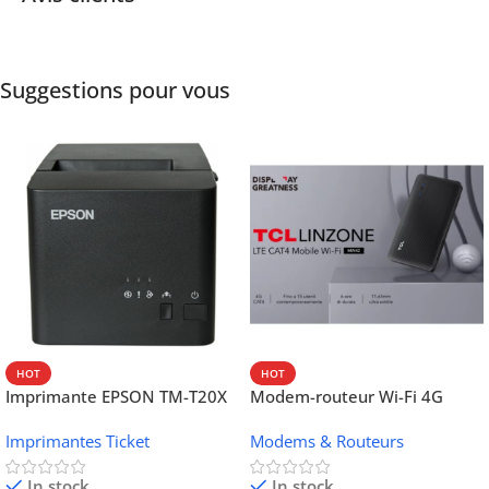
Suggestions pour vous
HOT
HOT
Imprimante EPSON TM-T20X
Modem-routeur Wi-Fi 4G
052 thermique – USB +
portable TCL MW42V
Imprimantes Ticket
Modems & Routeurs
Ethernet
In stock
In stock