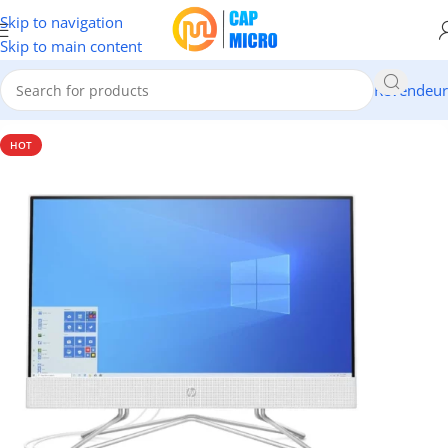
Skip to navigation
Skip to main content
Revendeur
Accueil
/
INFORMATIQUE
/
Pc de Bureau & Serveur
/
All In One
HOT